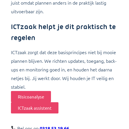
juist omdat plannen anders in de praktijk lastig
uitvoerbaar zijn.
ICTzaak helpt je dit praktisch te
regelen
ICTzaak zorgt dat deze basisprincipes niet bij mooie
plannen blijven. We richten updates, toegang, back-
ups en monitoring goed in, en houden het daarna
netjes bij. Jij werkt door. Wij houden je IT veilig en
stabiel.
Risicoanalyse
ICTzaak assistent
Bel ons op
0318 53 19 66