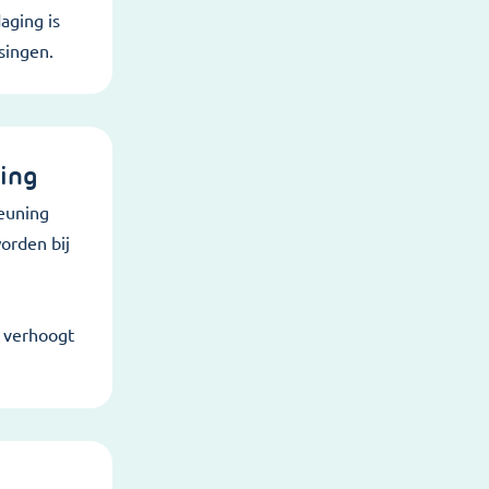
aging is
singen.
ing
teuning
orden bij
n verhoogt