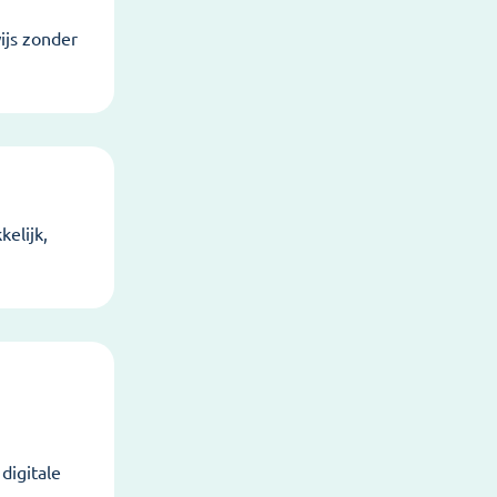
ijs zonder
elijk,
digitale