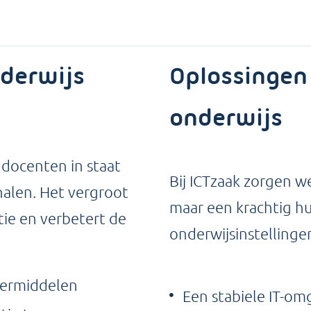
nderwijs
Oplossingen
onderwijs
 docenten in staat
Bij ICTzaak zorgen w
halen. Het vergroot
maar een krachtig hu
tie en verbetert de
onderwijsinstellinge
leermiddelen
Een stabiele IT-o