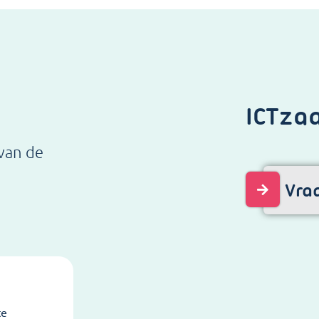
ICTzaa
van de
Vra
te