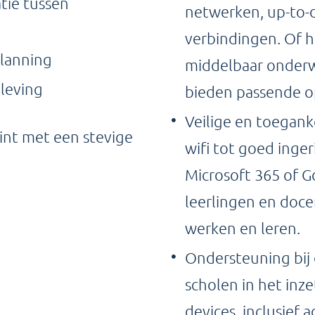
ie tussen
netwerken, up-to-d
verbindingen. Of h
planning
middelbaar onderwi
leving
bieden passende op
Veilige en toegank
nt met een stevige
wifi tot goed inge
Microsoft 365 of G
leerlingen en doce
werken en leren.
Ondersteuning bij 
scholen in het inze
devices, inclusief 